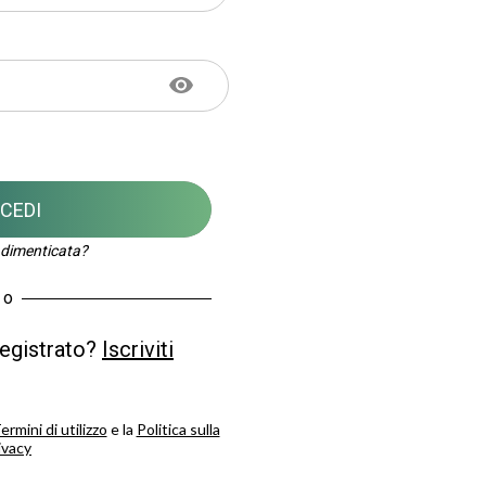
CEDI
dimenticata?
o
registrato?
Iscriviti
ermini di utilizzo
e la
Politica sulla
ivacy